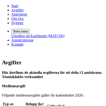
Start
Avgifter
Aktiviteter
Om Oss
Nyheter
Boka bana
Utomhus på Karlslunds (MATCHi)
Anmäl intresse
Kontakt
Avgifter
Här återfinns de aktuella avgifterna för att delta i Landskrona
Tennisklubbs verksamhet
Medlemsavgift
Följande medlemsavgifter gäller för kalenderåret 2026:
Typ av
Belopp [kr/