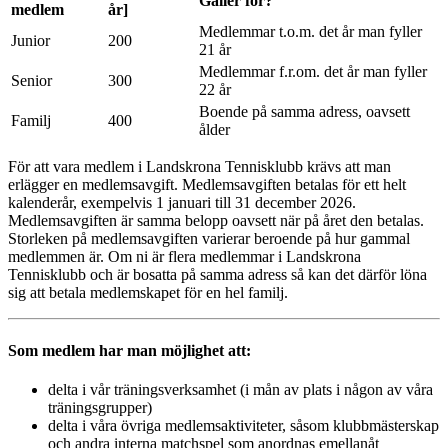
Gäller för?
medlem
år]
Medlemmar t.o.m. det år man fyller
Junior
200
21 år
Medlemmar f.r.om. det år man fyller
Senior
300
22 år
Boende på samma adress, oavsett
Familj
400
ålder
För att vara medlem i Landskrona Tennisklubb krävs att man
erlägger en medlemsavgift. Medlemsavgiften betalas för ett helt
kalenderår, exempelvis 1 januari till 31 december 2026.
Medlemsavgiften är samma belopp oavsett när på året den betalas.
Storleken på medlemsavgiften varierar beroende på hur gammal
medlemmen är. Om ni är flera medlemmar i Landskrona
Tennisklubb och är bosatta på samma adress så kan det därför löna
sig att betala medlemskapet för en hel familj.
Som medlem har man möjlighet att:
delta i vår träningsverksamhet (i mån av plats i någon av våra
träningsgrupper)
delta i våra övriga medlemsaktiviteter, såsom klubbmästerskap
och andra interna matchspel som anordnas emellanåt