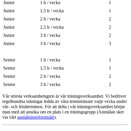
Junior
1 h / vecka
1
Junior
1,5 h / vecka
1
Junior
2 h / vecka
2
Junior
2,5 h / vecka
2
Junior
3 h / vecka
2
Junior
3 h / vecka
3
Senior
1 h / vecka
1
Senior
1,5 h / vecka
1
Senior
2 h / vecka
2
Senior
3 h / vecka
2
Vår största verksamhetsgren är vår träningsverksamhet. Vi bedriver
regelbundna träningar ledda av våra tennistränare varje vecka under
vår- och höstterminen.
För att delta i vår träningsverksamhet börjar
man med att ansöka om en plats i en träningsgrupp (Anmälan sker
via vårt
anmälningsformulär
).