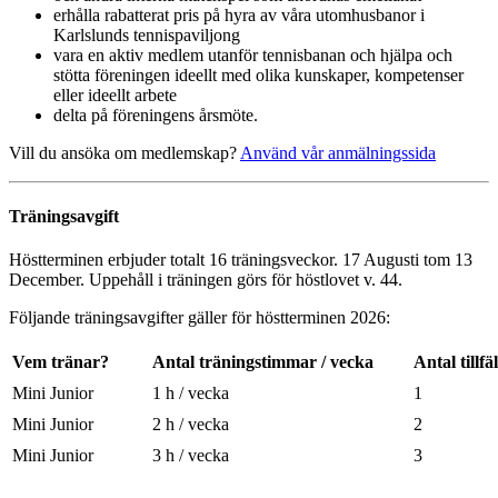
erhålla rabatterat pris på hyra av våra utomhusbanor i
Karlslunds tennispaviljong
vara en aktiv medlem utanför tennisbanan och hjälpa och
stötta föreningen ideellt med olika kunskaper, kompetenser
eller ideellt arbete
delta på föreningens årsmöte.
Vill du ansöka om medlemskap?
Använd vår anmälningssida
Träningsavgift
Höstterminen erbjuder totalt 16 träningsveckor. 17 Augusti tom 13
December. Uppehåll i träningen görs för höstlovet v. 44.
Följande träningsavgifter gäller för höstterminen 2026:
Vem tränar?
Antal träningstimmar / vecka
Antal tillfä
Mini Junior
1 h / vecka
1
Mini Junior
2 h / vecka
2
Mini Junior
3 h / vecka
3