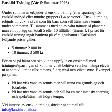
Enskild Träning (Vår & Sommar 2026)
Under sommaren erbjuder vi enskild träning (eller sparring) för
enskild individ eller mindre grupper (1-4 personer). Enskild träning
erbjuds till vuxna såväl som för barn som vill träna extra tennis
under sommaren. Tillsammans med en av våra tränare så planerar
man ett upplägg om totalt 5 eller 10 tillfällen (timmar). I priset för
enskild träning ingår banhyra på våra grusbanor i Karlslund.
Följande priser gäller:
5 timmar: 2 000 kr
10 timmar: 3 500 kr
För att vi på bästa sätt ska kunna uppfylla ert önskemål med
träningen/sparringen så kommer vi att behöva veta hur många elever
ni är som vill träna tillsammans, ålder, nivå och vilket syfte. Exempel
på syften:
Ni har viss vana av tennis men vill träna era grundslag och
fotarbete.
Ni har mer vana av tennis och vill ha en mer intensiv sparring
och spela/träna i ett högre tempo.
Vid intresse av enskild träning skickar ni ett mail till:
info@landskronatk.se
.